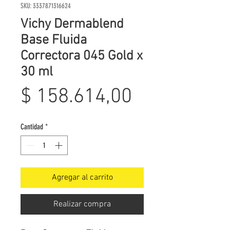
SKU: 3337871316624
Vichy Dermablend
Base Fluida
Correctora 045 Gold x
30 ml
Precio
$ 158.614,00
Cantidad
*
Agregar al carrito
Realizar compra