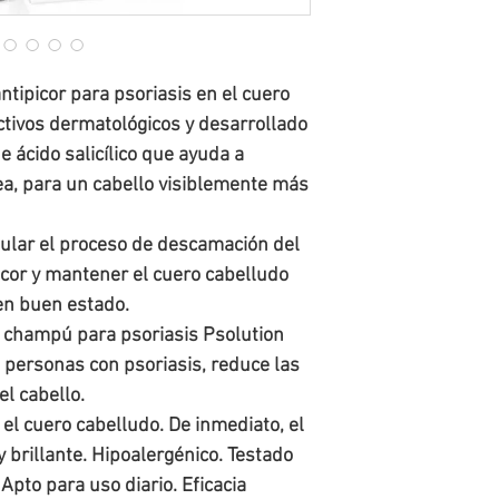
Cliente escribiendo a tienda@f
Disponibilidad de stock y tiemp
o mediante el número de whatsap
Todos los pedidos quedan
sujeto
El Usuario dispondrá de un plazo
entre 24 y 72 horas
hábiles. En
cambio o la devolución de la me
producto, te
informaremos
y se 
entrega al destinatario final.
ipicor para psoriasis en el cuero
el/los artículo(s) sin disponibili
El costo de envío de la nueva m
ctivos dermatológicos y desarrollado
cambio se deba a errores en el 
siempre que la solicitud se real
 ácido salicílico que ayuda a
rea, para un cabello visiblemente más
gular el proceso de descamación del
icor y mantener el cuero cabelludo
 en buen estado.
l champú para psoriasis Psolution
s personas con psoriasis, reduce las
el cabello.
 el cuero cabelludo. De inmediato, el
 brillante. Hipoalergénico. Testado
Apto para uso diario. Eficacia