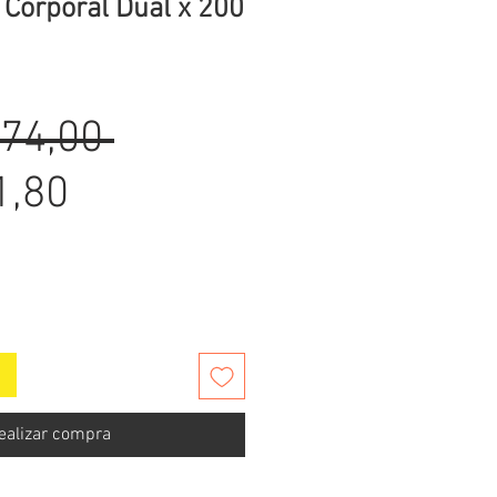
 Corporal Dual x 200
Precio
074,00 
Precio
1,80
de
oferta
ealizar compra