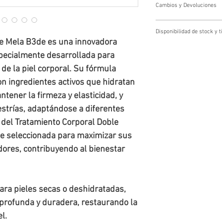
Cambios y Devoluciones
Cambios y devoluciones
Disponibilidad de stock y
Los cambios y devoluciones se g
le Mela B3de es una innovadora
Cliente escribiendo a tienda@f
Disponibilidad de stock y tiemp
o mediante el número de whatsap
pecialmente desarrollada para
Todos los pedidos quedan
sujeto
El Usuario dispondrá de un plazo
 de la piel corporal. Su fórmula
entre 24 y 72 horas
hábiles. En
cambio o la devolución de la me
producto, te
informaremos
y se 
entrega al destinatario final.
n ingredientes activos que hidratan
el/los artículo(s) sin disponibili
El costo de envío de la nueva m
tener la firmeza y elasticidad, y
cambio se deba a errores en el 
siempre que la solicitud se real
estrías, adaptándose a diferentes
n del Tratamiento Corporal Doble
e seleccionada para maximizar sus
dores, contribuyendo al bienestar
para pieles secas o deshidratadas,
 profunda y duradera, restaurando la
l.