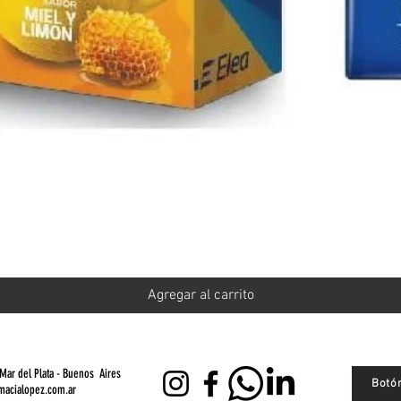
Vista rápida
Agregar al carrito
Mar del Plata - Buenos Aires
Botó
macialopez.com.ar