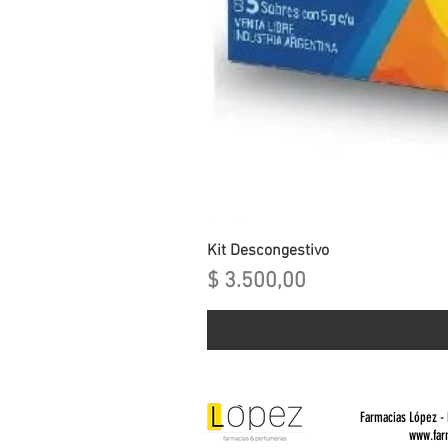
Kit Descongestivo
Precio
$ 3.500,00
Farmacias López -
www.far