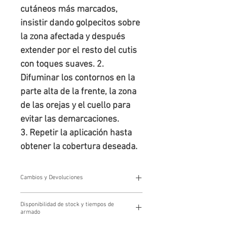
cutáneos más marcados,
insistir dando golpecitos sobre
la zona afectada y después
extender por el resto del cutis
con toques suaves. 2.
Difuminar los contornos en la
parte alta de la frente, la zona
de las orejas y el cuello para
evitar las demarcaciones.
3. Repetir la aplicación hasta
obtener la cobertura deseada.
Cambios y Devoluciones
Cambios y devoluciones
Disponibilidad de stock y tiempos de
Los cambios y devoluciones se gestionan a través de
armado
nuestro Centro de Atención al Cliente escribiendo a
tienda@farmacialopez.com.ar