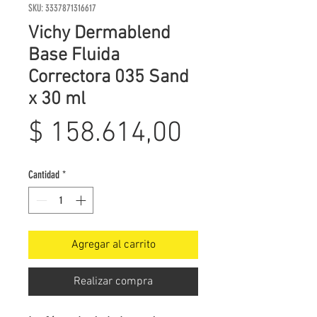
SKU: 3337871316617
Vichy Dermablend
Base Fluida
Correctora 035 Sand
x 30 ml
Precio
$ 158.614,00
Cantidad
*
Agregar al carrito
Realizar compra