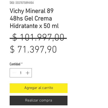
SKU: 3337875894104
Vichy Mineral 89
48hs Gel Crema
Hidratante x 50 ml
Precio
 $ 101.997,00 
Precio
$ 71.397,90
de
Cantidad
*
oferta
Agregar al carrito
Realizar compra