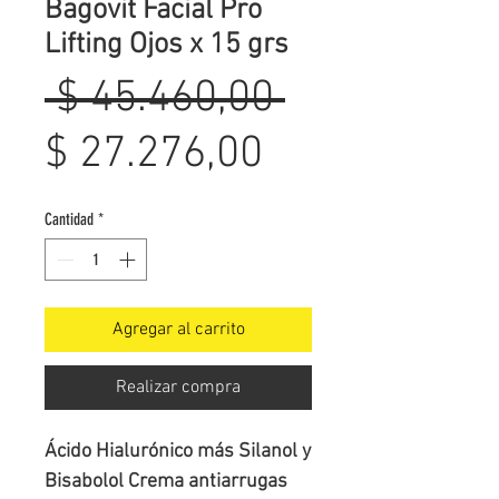
Bagovit Facial Pro
Lifting Ojos x 15 grs
Precio
 $ 45.460,00 
Precio
$ 27.276,00
de
Cantidad
*
oferta
Agregar al carrito
Realizar compra
Ácido Hialurónico más Silanol y 
Bisabolol Crema antiarrugas 