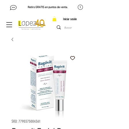
Retiro GRATIS en puntos de venta.
Iniciar sesión
SKU: 7790375004361