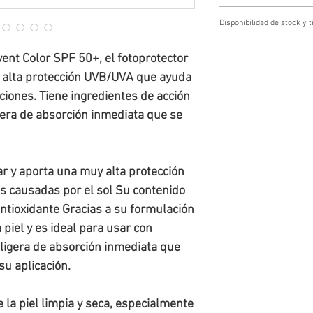
Cambios y devoluciones
Disponibilidad de stock y
Los cambios y devoluciones se g
Cliente escribiendo a tienda@f
Disponibilidad de stock y tiemp
o mediante el número de whatsap
vent Color SPF 50+, el fotoprotector
Todos los pedidos quedan
sujeto
El Usuario dispondrá de un plazo
entre 24 y 72 horas
hábiles. En
cambio o la devolución de la me
y alta protección UVB/UVA que ayuda
producto, te
informaremos
y se 
entrega al destinatario final.
ciones. Tiene ingredientes de acción
el/los artículo(s) sin disponibili
El costo de envío de la nueva m
cambio se deba a errores en el 
igera de absorción inmediata que se
siempre que la solicitud se real
ar y aporta una muy alta protección
s causadas por el sol Su contenido
antioxidante Gracias a su formulación
a piel y es ideal para usar con
 ligera de absorción inmediata que
 su aplicación.
la piel limpia y seca, especialmente