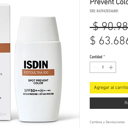
Prevent Col
SKU: 8429420246881
 $ 90.98
$ 63.68
Cantidad
*
Agregar al carrito
R
Cambios y Devoluciones