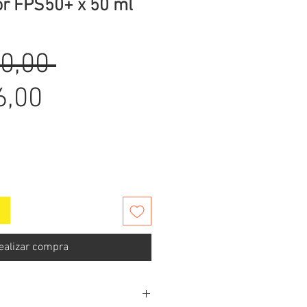
or FPS50+ x 50 ml
Precio
0,00 
Precio
6,00
de
oferta
ealizar compra