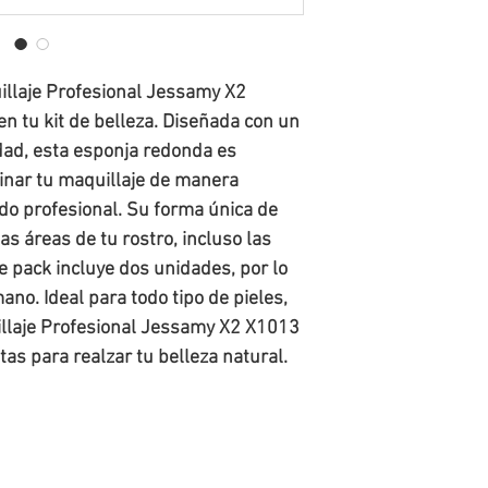
Cliente escribiendo a tienda@f
Disponibilidad de stock y tiemp
o mediante el número de whatsap
Todos los pedidos quedan
sujeto
El Usuario dispondrá de un plazo
entre 24 y 72 horas
hábiles. En
cambio o la devolución de la me
producto, te
informaremos
y se 
entrega al destinatario final.
illaje Profesional Jessamy X2
el/los artículo(s) sin disponibili
El costo de envío de la nueva m
n tu kit de belleza. Diseñada con un
cambio se deba a errores en el 
siempre que la solicitud se real
idad, esta esponja redonda es
minar tu maquillaje de manera
do profesional. Su forma única de
as áreas de tu rostro, incluso las
te pack incluye dos unidades, por lo
no. Ideal para todo tipo de pieles,
illaje Profesional Jessamy X2 X1013
as para realzar tu belleza natural.