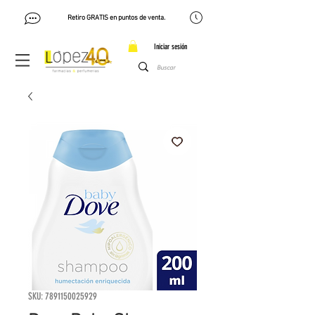
Retiro GRATIS en puntos de venta.
Iniciar sesión
SKU: 7891150025929