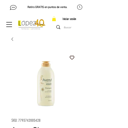
Retiro GRATIS en puntos de venta.
Iniciar sesión
SKU: 7793742005428