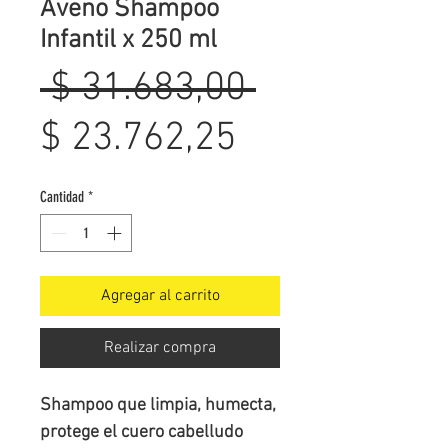
Aveno Shampoo
Infantil x 250 ml
Precio
 $ 31.683,00 
Precio
$ 23.762,25
de
Cantidad
*
oferta
Agregar al carrito
Realizar compra
Shampoo que limpia, humecta, 
protege el cuero cabelludo 