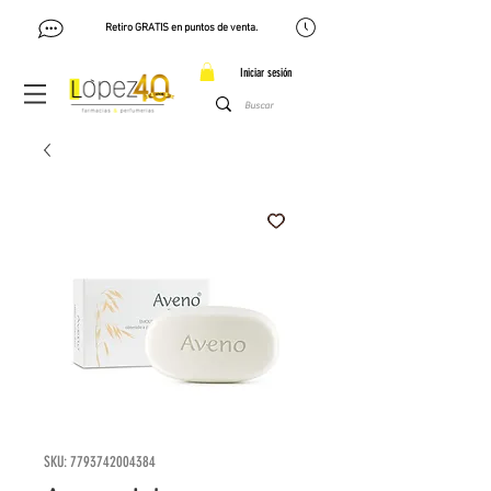
Retiro GRATIS en puntos de venta.
Iniciar sesión
SKU: 7793742004384