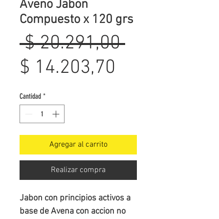
Aveno Jabon
Compuesto x 120 grs
Precio
 $ 20.291,00 
Precio
$ 14.203,70
de
Cantidad
*
oferta
Agregar al carrito
Realizar compra
Jabon con principios activos a 
base de Avena con accion no 