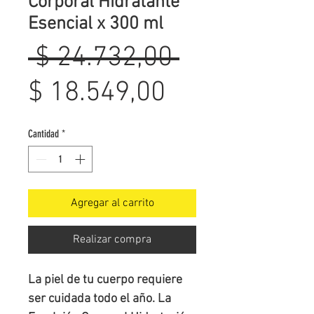
Corporal Hidratante
Esencial x 300 ml
Precio
 $ 24.732,00 
Precio
$ 18.549,00
de
Cantidad
*
oferta
Agregar al carrito
Realizar compra
La piel de tu cuerpo requiere 
ser cuidada todo el año. La 