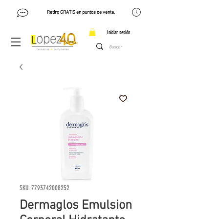
Retiro GRATIS en puntos de venta.
Iniciar sesión
SKU: 7793742008252
Dermaglos Emulsion