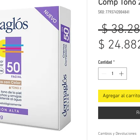
Comp Tono 2
SKU: 7793742004841
 $ 38.28
$ 24.88
Cantidad
*
Agregar al carrito
R
Cambios y Devoluciones