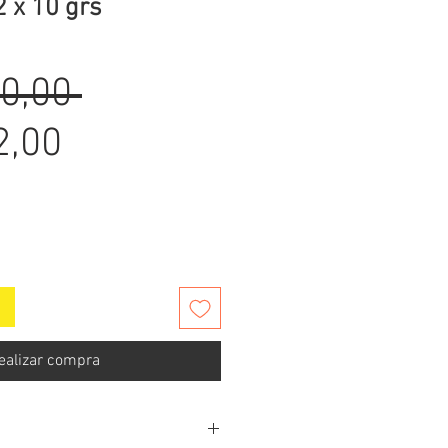
 x 10 grs
Precio
0,00 
Precio
2,00
de
oferta
ealizar compra