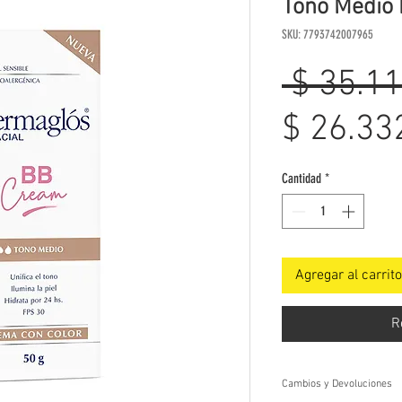
Tono Medio 
SKU: 7793742007965
 $ 35.11
$ 26.33
Cantidad
*
Agregar al carrito
R
Cambios y Devoluciones