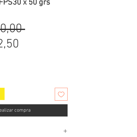
FPS30 x 50 grs
Precio
0,00 
Precio
2,50
de
oferta
ealizar compra