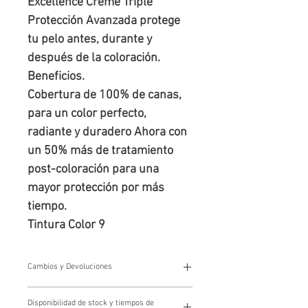
Excellence Creme Triple 
Protección Avanzada protege 
tu pelo antes, durante y 
después de la coloración.

Beneficios.

Cobertura de 100% de canas, 
para un color perfecto, 
radiante y duradero Ahora con 
un 50% más de tratamiento 
post-coloración para una 
mayor protección por más 
tiempo.

Tintura Color 9
Cambios y Devoluciones
Cambios y devoluciones
Disponibilidad de stock y tiempos de
Los cambios y devoluciones se gestionan a través de