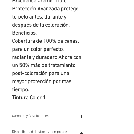
Excellence Creme Triple 
Protección Avanzada protege 
tu pelo antes, durante y 
después de la coloración.

Beneficios.

Cobertura de 100% de canas, 
para un color perfecto, 
radiante y duradero Ahora con 
un 50% más de tratamiento 
post-coloración para una 
mayor protección por más 
tiempo.

Tintura Color 1
Cambios y Devoluciones
Cambios y devoluciones
Disponibilidad de stock y tiempos de
Los cambios y devoluciones se gestionan a través de