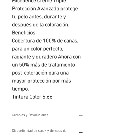
Excellence Creme Triple 
Protección Avanzada protege 
tu pelo antes, durante y 
después de la coloración.

Beneficios.

Cobertura de 100% de canas, 
para un color perfecto, 
radiante y duradero Ahora con 
un 50% más de tratamiento 
post-coloración para una 
mayor protección por más 
tiempo.

Tintura Color 6.66
Cambios y Devoluciones
Cambios y devoluciones
Disponibilidad de stock y tiempos de
Los cambios y devoluciones se gestionan a través de