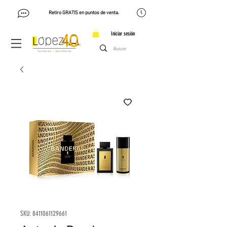
Retiro GRATIS en puntos de venta.
Iniciar sesión
SKU: 8411061129661