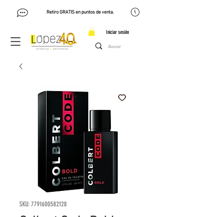
Retiro GRATIS en puntos de venta.
Iniciar sesión
SKU: 7791600582128