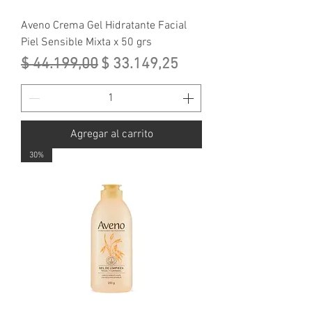
Aveno Crema Gel Hidratante Facial
Piel Sensible Mixta x 50 grs
Precio
Precio de oferta
$ 44.199,00
$ 33.149,25
Agregar al carrito
30%