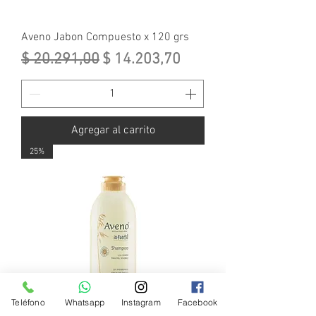
Aveno Jabon Compuesto x 120 grs
Precio
Precio de oferta
$ 20.291,00
$ 14.203,70
Agregar al carrito
25%
Teléfono
Whatsapp
Instagram
Facebook