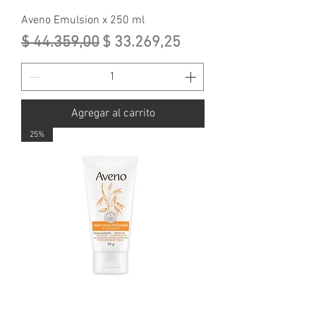
Aveno Emulsion x 250 ml
Precio
Precio de oferta
$ 44.359,00
$ 33.269,25
Agregar al carrito
25%