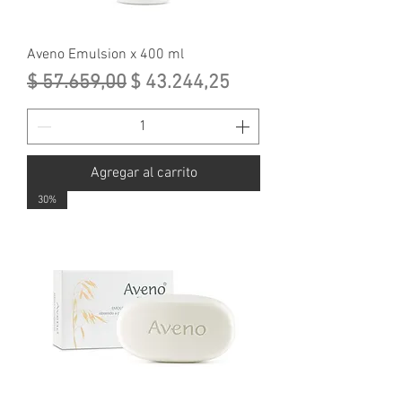
Aveno Emulsion x 400 ml
Precio
Precio de oferta
$ 57.659,00
$ 43.244,25
Agregar al carrito
30%