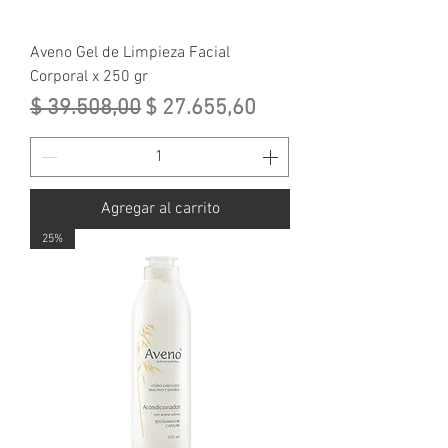
Aveno Gel de Limpieza Facial
Corporal x 250 gr
Precio
Precio de oferta
$ 39.508,00
$ 27.655,60
Agregar al carrito
25%