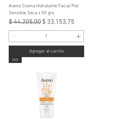
Aveno Crema Hidratante Facial Piel
Sensible Seca x 50 grs
Precio
Precio de oferta
$ 44.205,00
$ 33.153,75
Agregar al carrito
25%