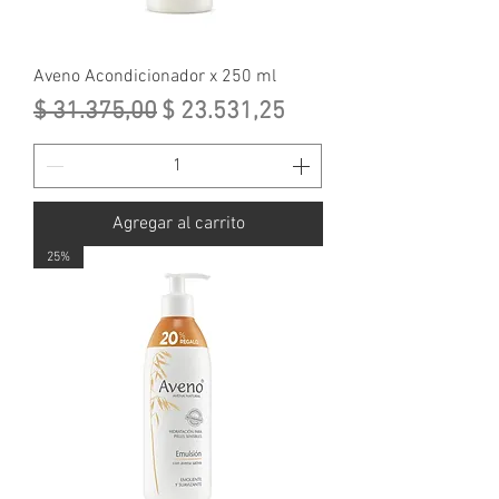
Aveno Acondicionador x 250 ml
Precio
Precio de oferta
$ 31.375,00
$ 23.531,25
Agregar al carrito
25%