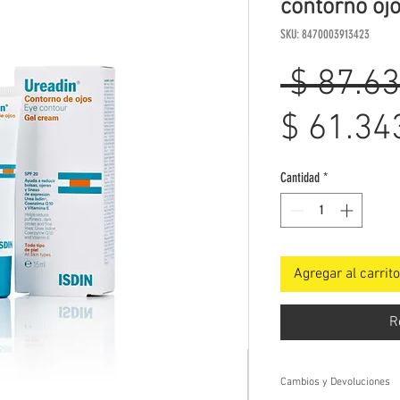
contorno oj
SKU: 8470003913423
 $ 87.63
$ 61.34
Cantidad
*
Agregar al carrito
R
Cambios y Devoluciones