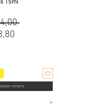
os 15ml
Precio
4,00 
Precio
3,80
de
oferta
ealizar compra