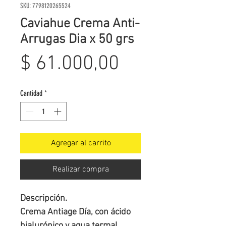
SKU: 7798120265524
Caviahue Crema Anti-
Arrugas Dia x 50 grs
Precio
$ 61.000,00
Cantidad
*
Agregar al carrito
Realizar compra
Descripción.

Crema Antiage Día, con ácido 
hialurónico y agua termal 