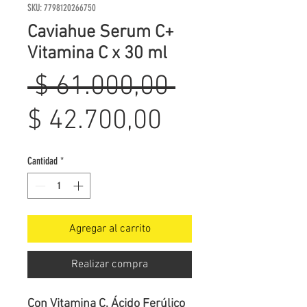
SKU: 7798120266750
Caviahue Serum C+
Vitamina C x 30 ml
Precio
 $ 61.000,00 
Precio
$ 42.700,00
de
Cantidad
*
oferta
Agregar al carrito
Realizar compra
Con Vitamina C, Ácido Ferúlico