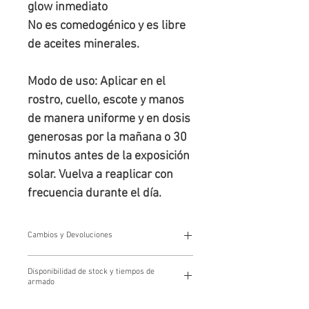
glow inmediato
No es comedogénico y es libre
de aceites minerales.
Modo de uso: Aplicar en el
rostro, cuello, escote y manos
de manera uniforme y en dosis
generosas por la mañana o 30
minutos antes de la exposición
solar. Vuelva a reaplicar con
frecuencia durante el día.
Cambios y Devoluciones
Cambios y devoluciones
Disponibilidad de stock y tiempos de
Los cambios y devoluciones se gestionan a través de
armado
nuestro Centro de Atención al Cliente escribiendo a
tienda@farmacialopez.com.ar
Disponibilidad de stock y tiempos de armado