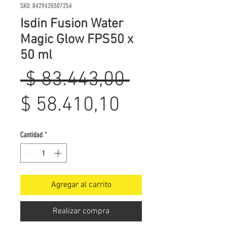
SKU: 8429420307254
Isdin Fusion Water
Magic Glow FPS50 x
50 ml
Precio
 $ 83.443,00 
Precio
$ 58.410,10
de
Cantidad
*
oferta
Agregar al carrito
Realizar compra