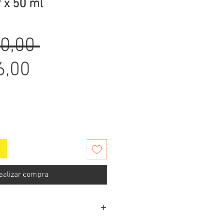
 x 50 ml
Precio
0,00 
Precio
6,00
de
oferta
ealizar compra