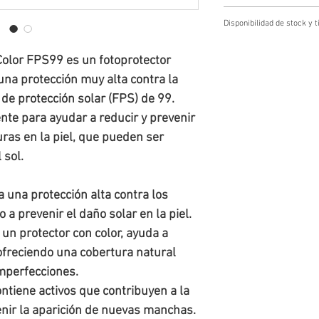
Cambios y devoluciones
Disponibilidad de stock y
Los cambios y devoluciones se g
Cliente escribiendo a tienda@f
Disponibilidad de stock y tiemp
o mediante el número de whatsap
 Color FPS99
es un fotoprotector
Todos los pedidos quedan
sujeto
El Usuario dispondrá de un plazo
entre 24 y 72 horas
hábiles. En
cambio o la devolución de la me
una protección muy alta contra la
producto, te
informaremos
y se 
entrega al destinatario final.
r de protección solar (FPS) de
99
.
el/los artículo(s) sin disponibili
El costo de envío de la nueva m
cambio se deba a errores en el 
te para ayudar a reducir y prevenir
siempre que la solicitud se real
ras en la piel, que pueden ser
 sol.
a una protección alta contra los
a prevenir el daño solar en la piel.
r un protector con color, ayuda a
, ofreciendo una cobertura natural
mperfecciones.
ontiene activos que contribuyen a la
nir la aparición de nuevas manchas.