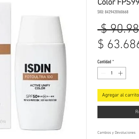
Color FPS99
SKU: 8429420160668
 $ 90.98
$ 63.68
Cantidad
*
Agregar al carrito
R
Cambios y Devoluciones