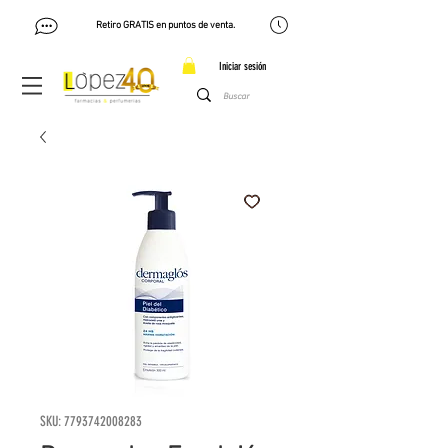
Retiro GRATIS en puntos de venta.
Iniciar sesión
SKU: 7793742008283