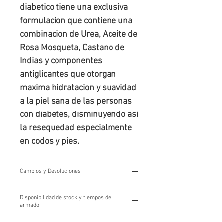
diabetico tiene una exclusiva 
formulacion que contiene una 
combinacion de Urea, Aceite de 
Rosa Mosqueta, Castano de 
Indias y componentes 
antiglicantes que otorgan 
maxima hidratacion y suavidad 
a la piel sana de las personas 
con diabetes, disminuyendo asi 
la resequedad especialmente 
en codos y pies.
Cambios y Devoluciones
Cambios y devoluciones
Disponibilidad de stock y tiempos de
Los cambios y devoluciones se gestionan a través de
armado
nuestro Centro de Atención al Cliente escribiendo a
tienda@farmacialopez.com.ar
Disponibilidad de stock y tiempos de armado