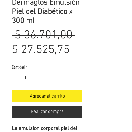
Dermaglos Emulsión
Piel del Diabético x
300 ml
Precio
 $ 36.701,00 
Precio
$ 27.525,75
de
Cantidad
*
oferta
Agregar al carrito
Realizar compra
La emulsion corporal piel del 