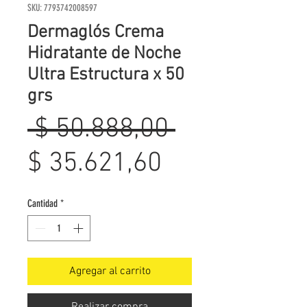
SKU: 7793742008597
Dermaglós Crema
Hidratante de Noche
Ultra Estructura x 50
grs
Precio
 $ 50.888,00 
Precio
$ 35.621,60
de
Cantidad
*
oferta
Agregar al carrito