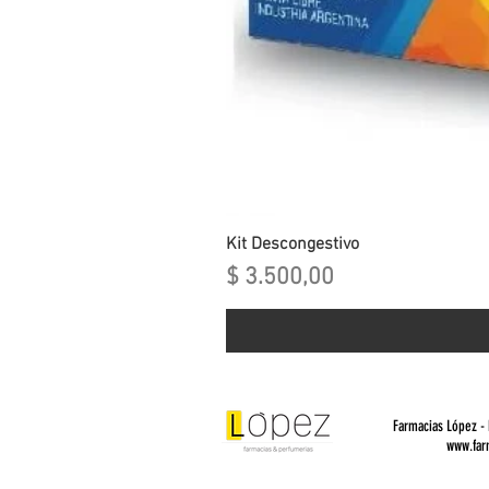
Kit Descongestivo
Precio
$ 3.500,00
Farmacias López -
www.far