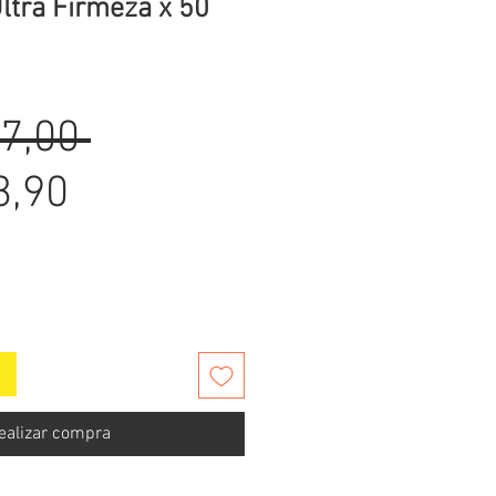
ltra Firmeza x 50
Precio
7,00 
Precio
3,90
de
oferta
ealizar compra