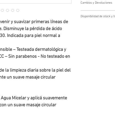
Cambios y Devoluciones
Cambios y devoluciones
Disponibilidad de stock y
Los cambios y devoluciones se g
enir y suavizar primeras líneas de 
Cliente escribiendo a tienda@f
Disponibilidad de stock y tiemp
o mediante el número de whatsap
. Disminuye la pérdida de ácido 
Todos los pedidos quedan
sujeto
El Usuario dispondrá de un plazo
0. Indicada para piel normal a 
entre 24 y 72 horas
hábiles. En
cambio o la devolución de la me
producto, te
informaremos
y se 
entrega al destinatario final.
el/los artículo(s) sin disponibili
El costo de envío de la nueva m
nsible – Testeada dermatológica y 
cambio se deba a errores en el 
siempre que la solicitud se real
C – Sin parabenos - No testeado en 
e la limpieza diaria sobre la piel del 
nte un suave masaje circular 
Agua Micelar y aplicá suavemente 
 con un suave masaje circular 