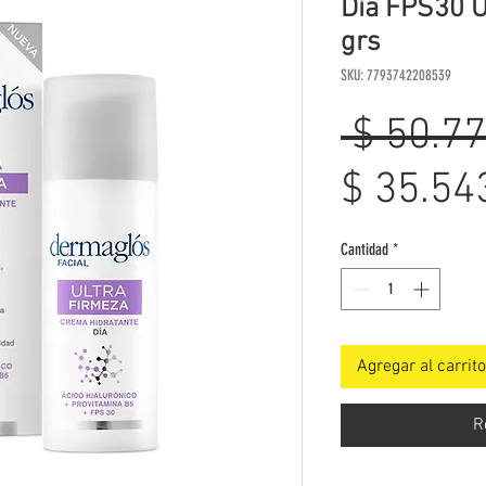
Día FPS30 U
grs
SKU: 7793742208539
 $ 50.77
$ 35.54
Cantidad
*
Agregar al carrito
R