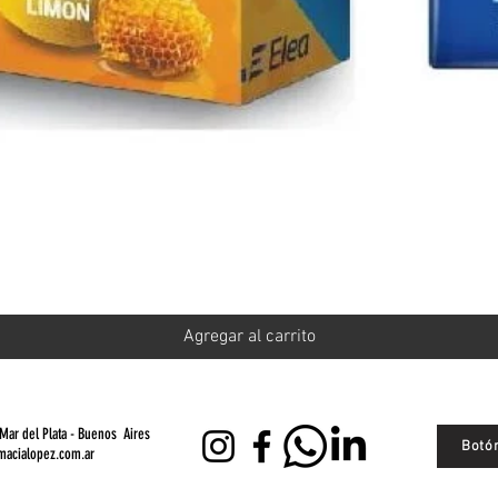
Vista rápida
Agregar al carrito
Mar del Plata - Buenos Aires
Botó
macialopez.com.ar