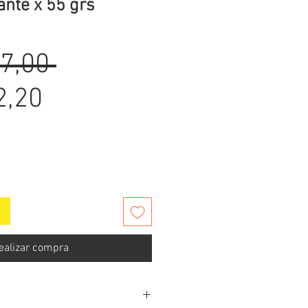
ante x 55 grs
Precio
7,00 
Precio
2,20
de
oferta
ealizar compra