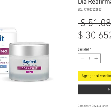
Dia Reafirm
SKU: 7790375268671
 $ 51.08
$ 30.65
Cantidad
*
Agregar al carrito
R
Cambios y Devoluciones