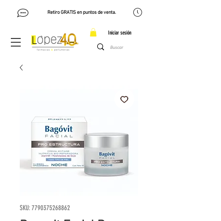
Retiro GRATIS en puntos de venta.
Iniciar sesión
SKU: 7790375268862