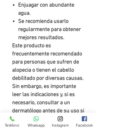
Enjuagar con abundante
agua.
Se recomienda usarlo
regularmente para obtener
mejores resultados.
Este producto es
frecuentemente recomendado
para personas que sufren de
alopecia o tienen el cabello
debilitado por diversas causas.
Sin embargo, es importante
leer las indicaciones y, si es
necesario, consultar a un
dermatólogo antes de su uso si
tienes alguna condición
Teléfono
Whatsapp
Instagram
Facebook
específica en el cuero