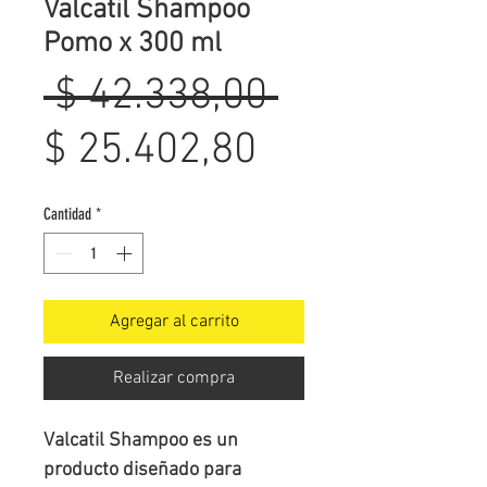
Valcatil Shampoo
Pomo x 300 ml
Precio
 $ 42.338,00 
Precio
$ 25.402,80
de
Cantidad
*
oferta
Agregar al carrito
Realizar compra
Valcatil Shampoo
es un
producto diseñado para