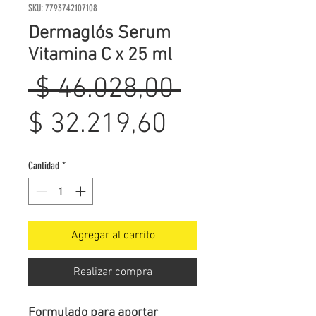
SKU: 7793742107108
Dermaglós Serum
Vitamina C x 25 ml
Precio
 $ 46.028,00 
Precio
$ 32.219,60
de
Cantidad
*
oferta
Agregar al carrito
Realizar compra
Formulado para aportar 