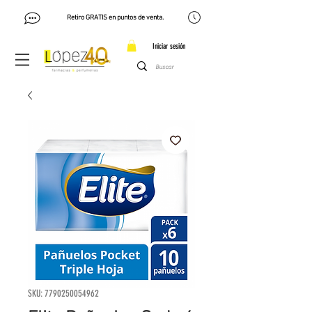
Retiro GRATIS en puntos de venta.
Iniciar sesión
SKU: 7790250054962