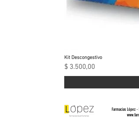
Kit Descongestivo
Precio
$ 3.500,00
Farmacias López -
www.far