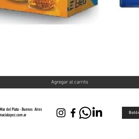
Vista rápida
Agregar al carrito
Mar del Plata - Buenos Aires
Botó
macialopez.com.ar