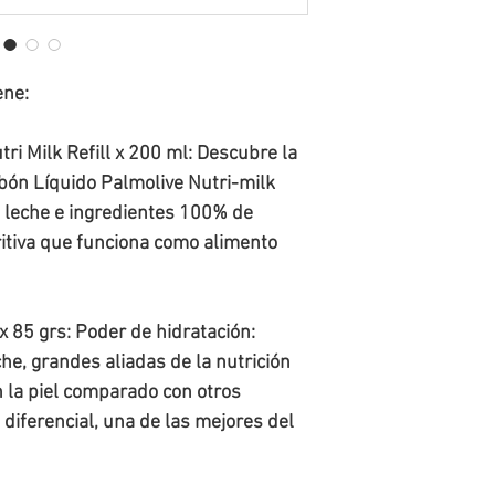
Todos los pedidos quedan
sujeto
El Usuario dispondrá de un plazo
entre 24 y 72 horas
hábiles. En
cambio o la devolución de la me
producto, te
informaremos
y se 
entrega al destinatario final.
el/los artículo(s) sin disponibili
El costo de envío de la nueva m
cambio se deba a errores en el 
ene:
siempre que la solicitud se real
ri Milk Refill x 200 ml: Descubre la
bón Líquido Palmolive Nutri-milk
e leche e ingredientes 100% de
itiva que funciona como alimento
x 85 grs: Poder de hidratación:
he, grandes aliadas de la nutrición
n la piel comparado con otros
diferencial, una de las mejores del