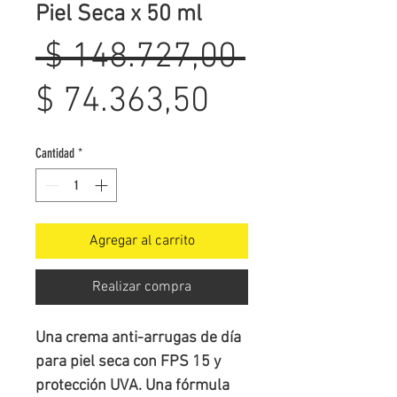
Piel Seca x 50 ml
Precio
 $ 148.727,00 
Precio
$ 74.363,50
de
Cantidad
*
oferta
Agregar al carrito
Realizar compra
Una crema anti-arrugas de día 
para piel seca con FPS 15 y 
protección UVA. Una fórmula 