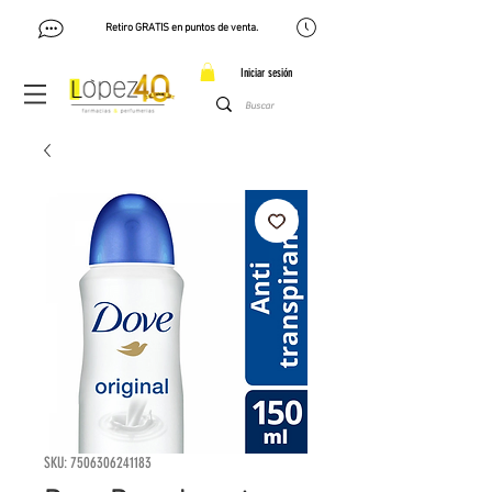
Retiro GRATIS en puntos de venta.
Iniciar sesión
SKU: 7506306241183