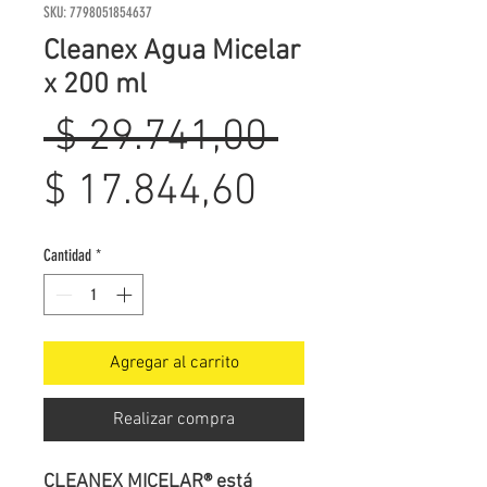
SKU: 7798051854637
Cleanex Agua Micelar
x 200 ml
Precio
 $ 29.741,00 
Precio
$ 17.844,60
de
Cantidad
*
oferta
Agregar al carrito
Realizar compra
CLEANEX MICELAR® está