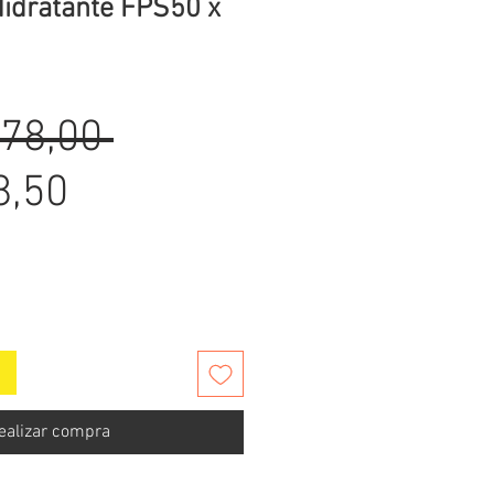
Hidratante FPS50 x
Precio
278,00 
Precio
8,50
de
oferta
ealizar compra