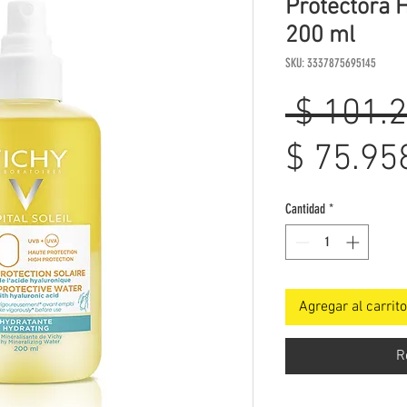
Protectora 
200 ml
SKU: 3337875695145
 $ 101.
$ 75.95
Cantidad
*
Agregar al carrito
R