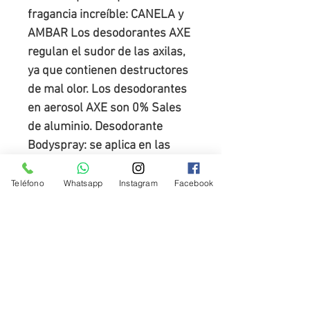
fragancia increíble: CANELA y 
AMBAR Los desodorantes AXE 
regulan el sudor de las axilas, 
ya que contienen destructores 
de mal olor. Los desodorantes 
en aerosol AXE son 0% Sales 
de aluminio. Desodorante 
Bodyspray: se aplica en las 
axilas y en el torso del cuerpo.
Teléfono
Whatsapp
Instagram
Facebook
Cambios y Devoluciones
Cambios y devoluciones
Disponibilidad de stock y tiempos de
Los cambios y devoluciones se gestionan a través de
armado
nuestro Centro de Atención al Cliente escribiendo a
tienda@farmacialopez.com.ar
Disponibilidad de stock y tiempos de armado
o mediante el número de whatsapp que figura en el sitio.
Todos los pedidos quedan
sujetos a disponibilidad de
El Usuario dispondrá de un plazo máximo de diez (10)
stock
. El
armado puede demorar entre 24 y 72 horas
días corridos para solicitar el cambio o la devolución de