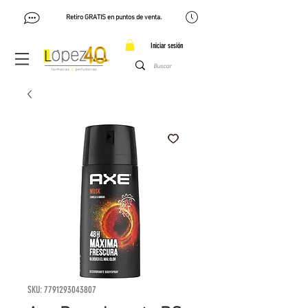
Retiro GRATIS en puntos de venta.
Iniciar sesión
SKU: 7791293043807