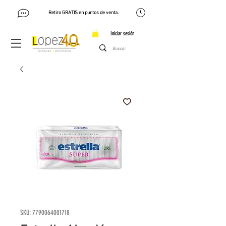
Retiro GRATIS en puntos de venta.
Iniciar sesión
SKU: 7790064001718