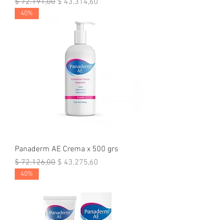
Precio
Precio de oferta
$ 72.191,00
$ 43.314,60
40%
Panaderm AE Crema x 500 grs
Precio
Precio de oferta
$ 72.126,00
$ 43.275,60
40%