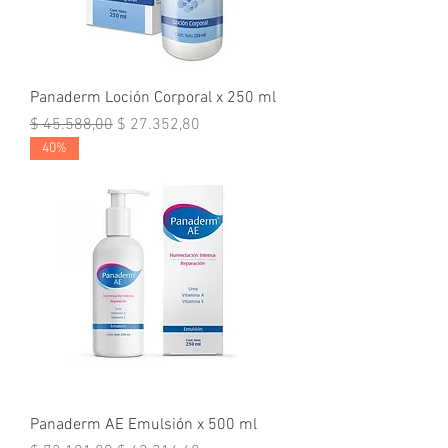
Panaderm Loción Corporal x 250 ml
Precio
Precio de oferta
$ 45.588,00
$ 27.352,80
40%
Panaderm AE Emulsión x 500 ml