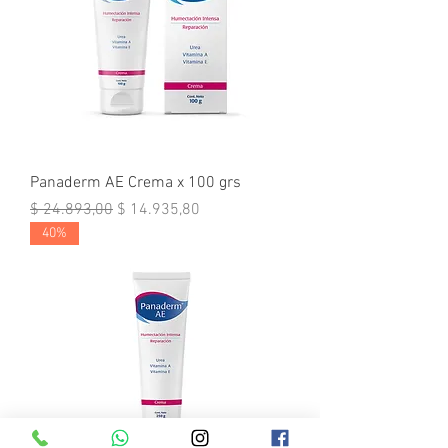
Panaderm AE Crema x 100 grs
Precio
Precio de oferta
$ 24.893,00
$ 14.935,80
40%