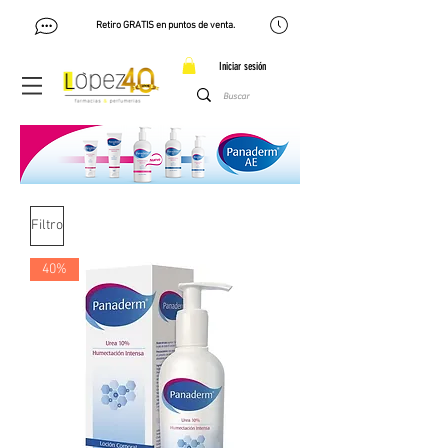
Retiro GRATIS en puntos de venta.
Iniciar sesión
Filtro
40%