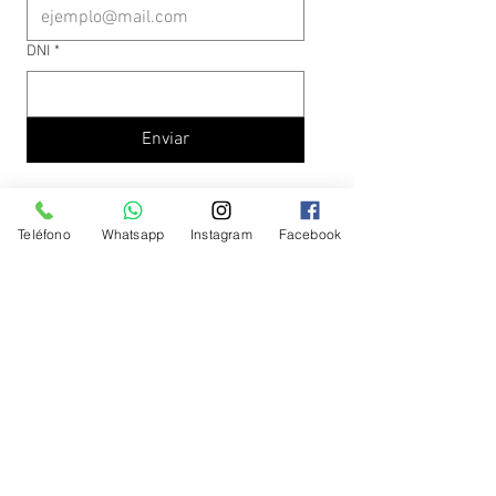
DNI
*
Enviar
Teléfono
Whatsapp
Instagram
Facebook
Farmacias López -
Mar del Plata - Buenos Aires
www.farmacialopez.com.ar
Botón de arrepentimiento