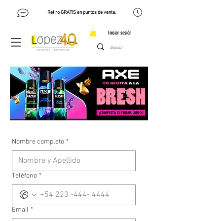
Retiro GRATIS en puntos de venta.
Iniciar sesión
Nombre completo
*
Teléfono
*
Email
*